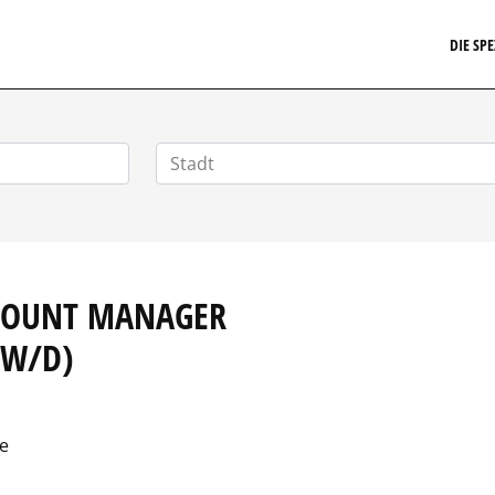
EIT24.DE
DIE SP
CCOUNT MANAGER
/W/D)
e