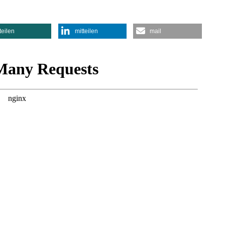
teilen
mitteilen
mail