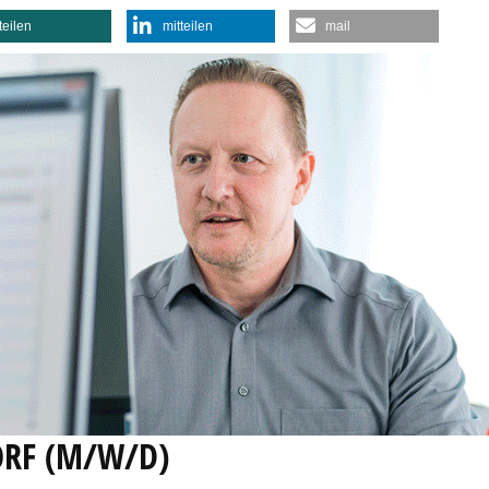
teilen
mitteilen
mail
ORF (M/W/D)