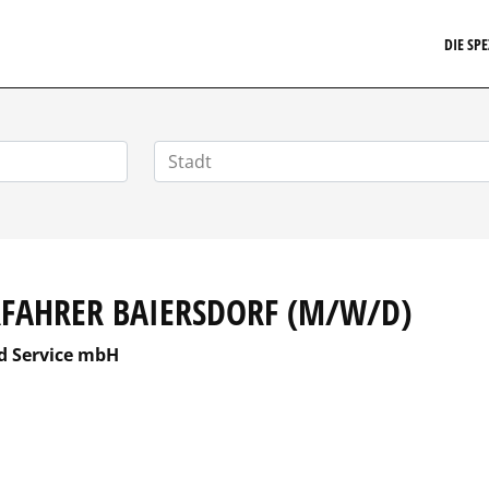
EIT24.DE
DIE SP
RFAHRER BAIERSDORF (M/W/D)
nd Service mbH