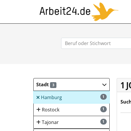
ARB
1 
Stadt
3
Hamburg
1
Such
Rostock
1
Nord
Tajonar
1