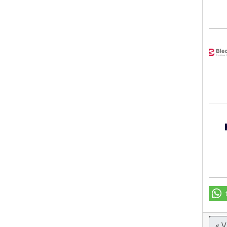
Blec
Hays
« 