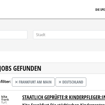
EIT24.DE
DIE SP
 JOBS GEFUNDEN
filter:
FRANKFURT AM MAIN
DEUTSCHLAND
STAAT­LICH GEPRÜFTE:R KINDERPFLEGER:
 Frankfurt Die städtischen Kinderzentren