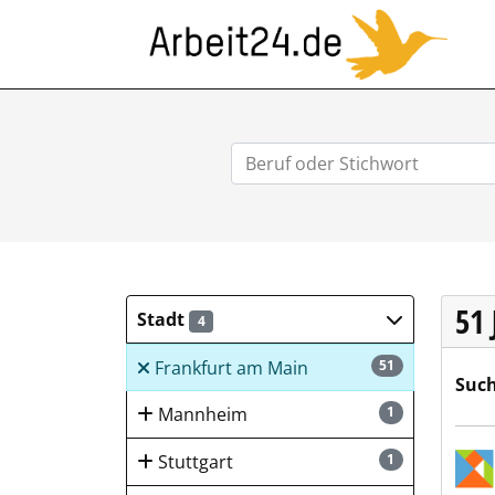
ARB
51
Stadt
4
Frankfurt am Main
51
Such
Mannheim
1
Kita
Stuttgart
1