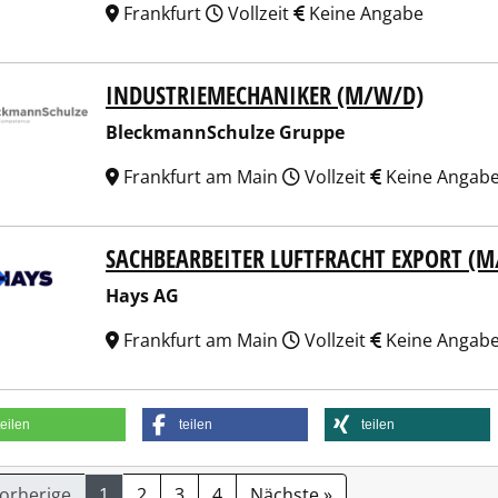
Frankfurt
Vollzeit
Keine Angabe
INDUSTRIEMECHANIKER (M/W/D)
kmannSchulze Gruppe
BleckmannSchulze Gruppe
Frankfurt am Main
Vollzeit
Keine Angab
SACHBEARBEITER LUFTFRACHT EXPORT (
 AG
Hays AG
Frankfurt am Main
Vollzeit
Keine Angab
teilen
teilen
teilen
Vorherige
1
2
3
4
Nächste »