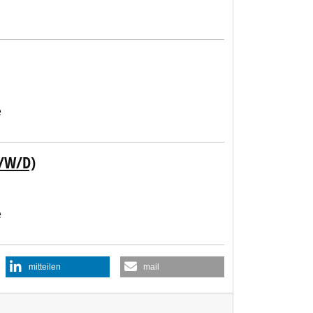
e
M/W/D)
e
mitteilen
mail