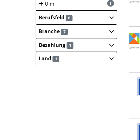
Ulm
1
Berufsfeld
6
Branche
7
Kita
Bezahlung
1
Land
1
Umwe
Umwe