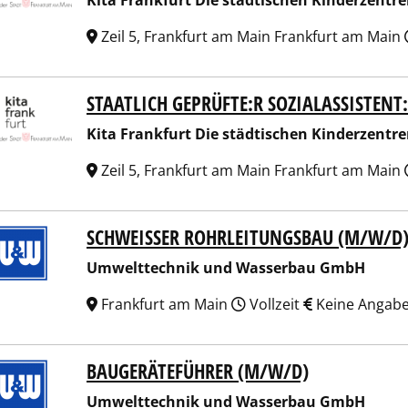
Kita Frankfurt Die städtischen Kinderzentr
Zeil 5, Frank­furt am Main Frankfurt am Main
STAAT­LICH GEPRÜFTE:R SOZIALASSISTENT
 Frankfurt Die städtischen Kinderzentren
Kita Frankfurt Die städtischen Kinderzentr
Zeil 5, Frank­furt am Main Frankfurt am Main
SCHWEISSER ROHRLEITUNGSBAU (M/W/D)
lttechnik und Wasserbau GmbH
Umwelttechnik und Wasserbau GmbH
Frankfurt am Main
Vollzeit
Keine Angab
BAUGERÄTEFÜHRER (M/W/D)
lttechnik und Wasserbau GmbH
Umwelttechnik und Wasserbau GmbH