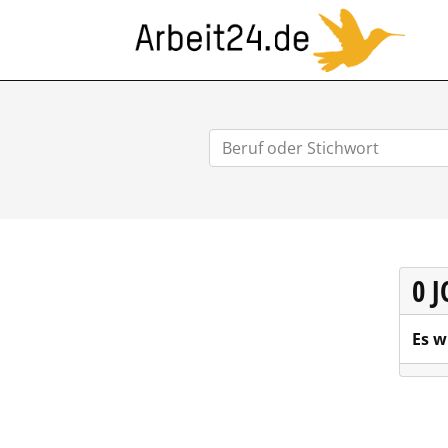
ARB
0 
Es w