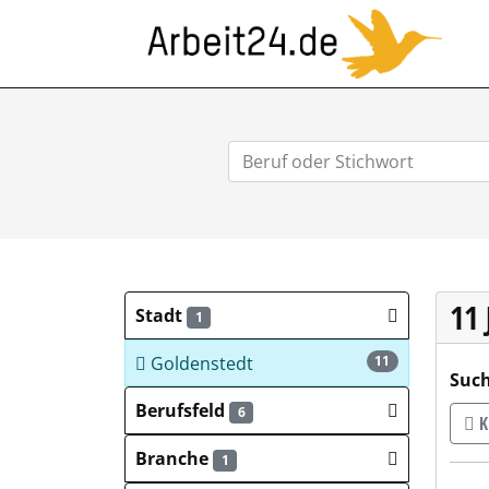
ARB
11
Stadt
1
Goldenstedt
11
Such
Berufsfeld
6
K
Branche
1