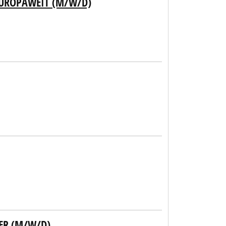
EUROPAWEIT (M/W/D)
ER (M/W/D)