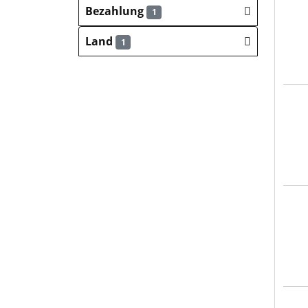
Fien
Bezahlung
1
Land
1
Fien
Fien
Fien