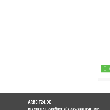
Fien
ARBEIT24.DE
DIE SPEZIAL-JOBBÖRSE FÜR GEWERBLICHE UND