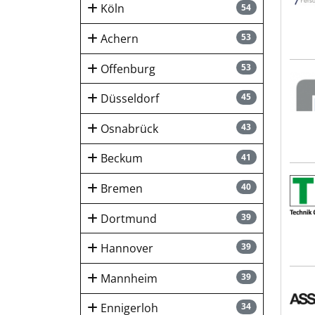
Köln
54
Achern
53
Offenburg
53
LR P
Düsseldorf
45
Osnabrück
43
Beckum
41
Tech
Bremen
40
Dortmund
39
Hannover
39
Mannheim
39
ASSA
Ennigerloh
34