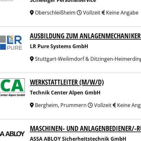
Schweiger Personalservice
Oberschleißheim
Vollzeit
Keine Angabe
AUSBILDUNG ZUM ANLAGENMECHANIKER 
ure Systems GmbH
LR Pure Systems GmbH
Stuttgart-Weilimdorf & Ditzingen-Heimerdi
WERKSTATTLEITER (M/W/D)
nik Center Alpen GmbH
Technik Center Alpen GmbH
Bergheim, Prummern
Vollzeit
Keine An
MASCHINEN- UND ANLAGENBEDIENER/-R
 ABLOY Sicherheitstechnik GmbH
ASSA ABLOY Sicherheitstechnik GmbH