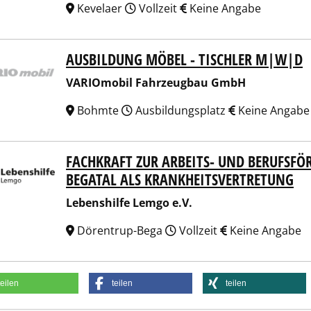
Kevelaer
Vollzeit
Keine Angabe
AUSBILDUNG MÖBEL - TISCHLER M|W|D
Omobil Fahrzeugbau GmbH
VARIOmobil Fahrzeugbau GmbH
Bohmte
Ausbildungsplatz
Keine Angabe
FACHKRAFT ZUR ARBEITS- UND BERUFSFÖ
nshilfe Lemgo e.V.
BEGATAL ALS KRANKHEITSVERTRETUNG
Lebenshilfe Lemgo e.V.
Dörentrup-Bega
Vollzeit
Keine Angabe
teilen
teilen
teilen