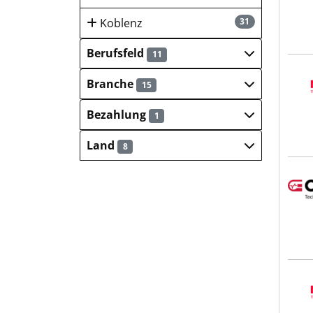
Koblenz
31
Berufsfeld
11
MERA
Branche
15
Bezahlung
1
Land
8
OSY
MERA