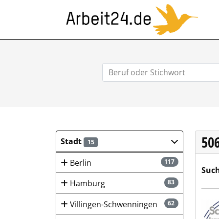
ARB
50
Stadt
15
Berlin
117
Such
Hamburg
83
Schw
Villingen-Schwenningen
62