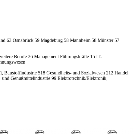
und
63
Osnabrück
59
Magdeburg
58
Mannheim
58
Münster
57
weitere Berufe
26
Management Führungskräfte
15
IT-
echnungswesen
t, Baustoffindustrie
518
Gesundheits- und Sozialwesen
212
Handel
 und Genußmittelindustrie
99
Elektrotechnik/Elektronik,