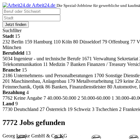
Arbeit24.de
Die Spezial-Jobbörse für gewerbliche und kaufm
Jetzt finden
Suchfilter
Stadt
15
232
Berlin
159
Hamburg
110
Köln
80
Düsseldorf
79
Offenburg
77
V
München
Berufsfeld
13
5034
Ingenieur - und technische Berufe
1671
Verwaltung Sekretariat
Telekommunikation
11
Medizin
7
Banken Finanzen / Treasury Versi
Branche
15
2186
Unternehmens- und Personalberatungen
1700
Sonstige Dienstl
201
Maschinenbau, Anlagenbau
179
Metallverarbeitung
129
keine Z
Feinmechanik, Optik
86
Banken, Finanzdienstleister
80
Automotive, 
Bezahlung
4
7762
Keine Angabe
7
40.000-50.000
2
50.000-60.000
1
30.000-40.0
Land
9
7730
Deutschland
27
Österreich
19
Schweiz
3
Tschechien
2
Frankre
7772 Jobs gefunden
Georg Lemke GmbH & Co. KG