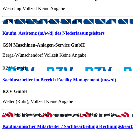
Wesseling
Vollzeit
Keine Angabe
GSN Maschinen-Anlagen-Service GmbH
Kaufm. Assistenz (m/w/d) des Niederlassungsleiters
GSN Maschinen-Anlagen-Service GmbH
Berga-Wünschendorf
Vollzeit
Keine Angabe
RZV GmbH
Sachbearbeiter im Bereich Facility Management (m/w/d)
RZV GmbH
Wetter (Ruhr);
Vollzeit
Keine Angabe
MEC METRO-ECE Centermanagement GmbH & Co. KG
Kaufmännischer Mitarbeiter / Sachbearbeitung Rechnungsbearbei