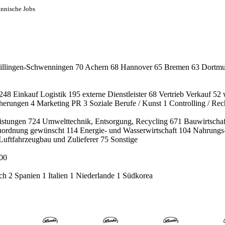
ännische Jobs
illingen-Schwenningen
70
Achern
68
Hannover
65
Bremen
63
Dortm
248
Einkauf Logistik
195
externe Dienstleister
68
Vertrieb Verkauf
52
cherungen
4
Marketing PR
3
Soziale Berufe / Kunst
1
Controlling / R
eistungen
724
Umwelttechnik, Entsorgung, Recycling
671
Bauwirtschaf
uordnung gewünscht
114
Energie- und Wasserwirtschaft
104
Nahrungs-
Luftfahrzeugbau und Zulieferer
75
Sonstige
00
ich
2
Spanien
1
Italien
1
Niederlande
1
Südkorea