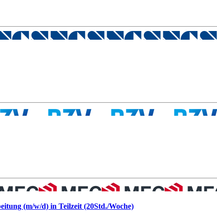
tung (m/w/d) in Teilzeit (20Std./Woche)