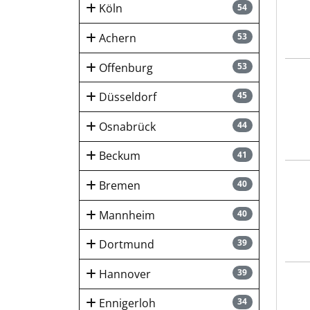
Köln
54
Achern
53
Offenburg
53
bosc
Düsseldorf
45
Osnabrück
44
Beckum
41
SATA
Bremen
40
Mannheim
40
Dortmund
39
Hannover
39
Zerh
Ennigerloh
34