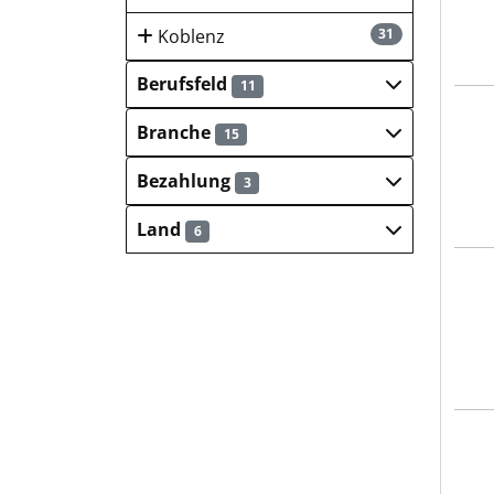
Koblenz
31
Berufsfeld
11
TM 
Branche
15
Bezahlung
3
Land
6
Emil
Emil