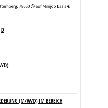
rttemberg, 78050
auf Minijob Basis
|D
W/D)
RDERUNG (M/W/D) IM BEREICH