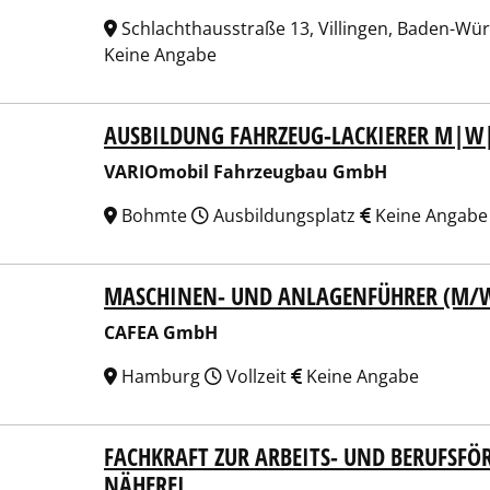
Schlachthausstraße 13, Villingen, Baden-Wü
Keine Angabe
AUSBILDUNG FAHRZEUG-LACKIERER M|W
Omobil Fahrzeugbau GmbH
VARIOmobil Fahrzeugbau GmbH
Bohmte
Ausbildungsplatz
Keine Angabe
MASCHINEN- UND ANLAGENFÜHRER (M/
EA GmbH
CAFEA GmbH
Hamburg
Vollzeit
Keine Angabe
FACHKRAFT ZUR ARBEITS- UND BERUFSFÖ
nshilfe Lemgo e.V.
NÄHEREI