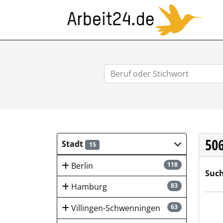
ARB
50
Stadt
15
Berlin
118
Such
Hamburg
83
bosc
Villingen-Schwenningen
63