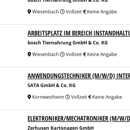
bosch Tiernahrung GmbH & Co. KG
Wiesenbach
Vollzeit
Keine Angabe
ARBEITSPLATZ IM BEREICH INSTANDHALT
h Tiernahrung GmbH & Co. KG
bosch Tiernahrung GmbH & Co. KG
Wiesenbach
Vollzeit
Keine Angabe
ANWENDUNGSTECHNIKER (M/W/D) INTE
 GmbH & Co. KG
SATA GmbH & Co. KG
Kornwestheim
Vollzeit
Keine Angabe
ELEKTRONIKER/MECHATRONIKER (M/W/D
usen Kartonagen GmbH
Zerhusen Kartonagen GmbH