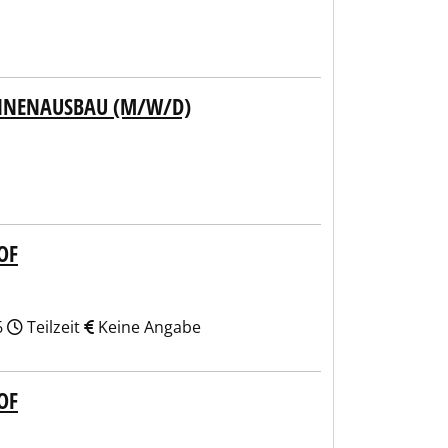
NNENAUSBAU (M/W/D)
OF
6
Teilzeit
Keine Angabe
OF