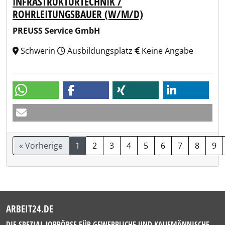
INFRASTRUKTURTECHNIK /
ROHRLEITUNGSBAUER (W/M/D)
PREUSS Service GmbH
Schwerin
Ausbildungsplatz
Keine Angabe
« Vorherige
1
2
3
4
5
6
7
8
9
ARBEIT24.DE
DIE SPEZIAL-JOBBÖRSE FÜR GEWERBLICHE UND KAUFMÄNNISCHE