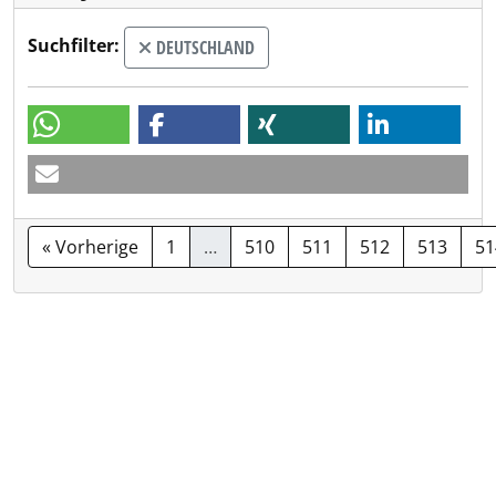
Suchfilter:
DEUTSCHLAND
« Vorherige
1
…
510
511
512
513
51