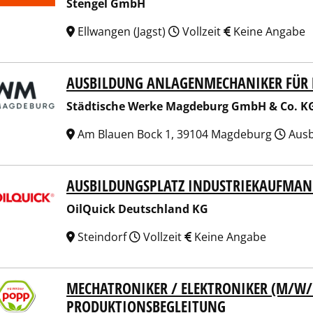
Stengel GmbH
Ellwangen (Jagst)
Vollzeit
Keine Angabe
AUSBILDUNG ANLAGENMECHANIKER FÜR 
tische Werke Magdeburg GmbH & Co. KG
Städtische Werke Magdeburg GmbH & Co. K
Am Blauen Bock 1, 39104 Magdeburg
Ausb
AUSBILDUNGSPLATZ INDUSTRIEKAUFMAN
uick Deutschland KG
OilQuick Deutschland KG
Steindorf
Vollzeit
Keine Angabe
MECHATRONIKER / ELEKTRONIKER (M/W/D
 Feinkost GmbH
PRODUKTIONSBEGLEITUNG