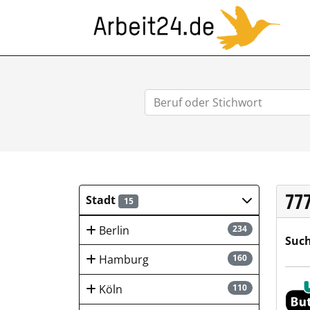
ARB
77
Stadt
15
Berlin
234
Such
Hamburg
160
Wolf
Köln
110