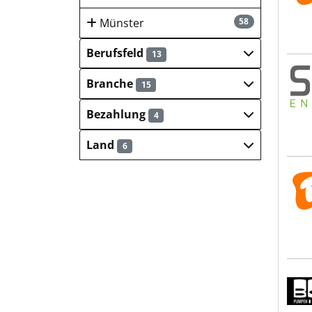
Münster
58
Berufsfeld
13
SFC 
Branche
15
Bezahlung
4
Land
6
Trol
Boh