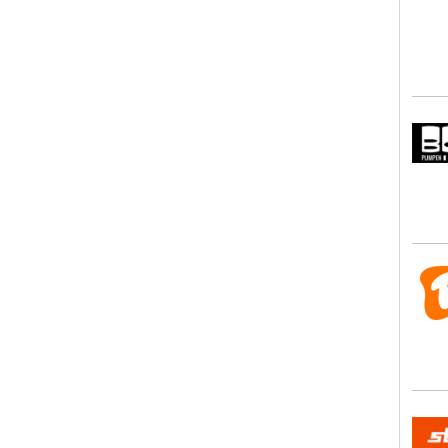
Boh
Trol
Sten