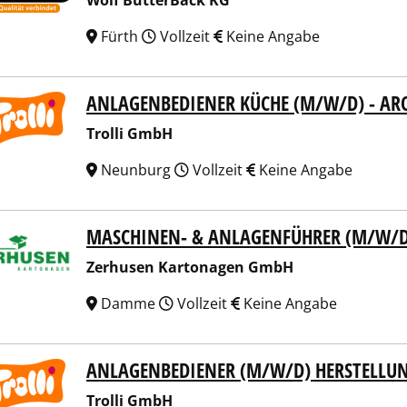
Wolf ButterBack KG
Fürth
Vollzeit
Keine Angabe
ANLAGENBEDIENER KÜCHE (M/W/D) - AR
li GmbH
Trolli GmbH
Neunburg
Vollzeit
Keine Angabe
MASCHINEN- & ANLAGENFÜHRER (M/W/D
usen Kartonagen GmbH
Zerhusen Kartonagen GmbH
Damme
Vollzeit
Keine Angabe
ANLAGENBEDIENER (M/W/D) HERSTELLU
li GmbH
Trolli GmbH