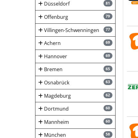
Düsseldorf
81
Offenburg
79
Villingen-Schwenningen
77
Trol
Achern
69
Hannover
69
Bremen
65
Zerh
Osnabrück
63
Magdeburg
62
Dortmund
60
Mannheim
60
Trol
München
58