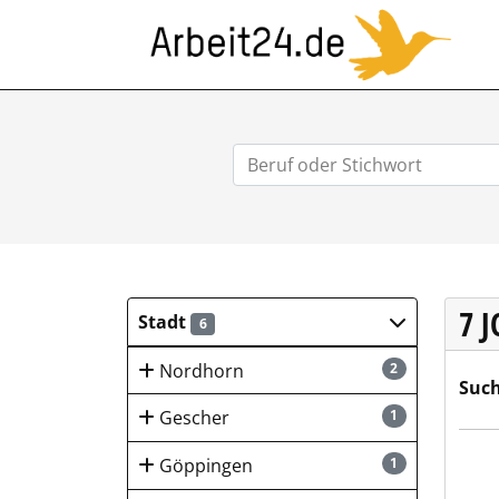
ARB
7 
Stadt
6
Nordhorn
2
Such
Gescher
1
Krei
Göppingen
1