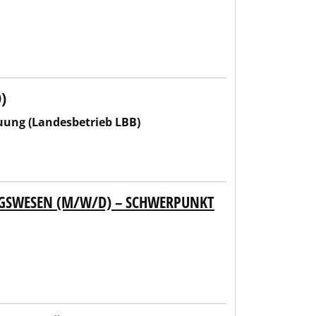
)
 LBB)
uung (Landesbetrieb LBB)
NGSWESEN (M/W/D) – SCHWERPUNKT