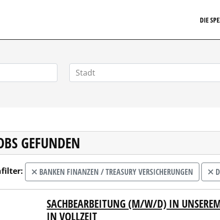
EIT24.DE
DIE SP
JOBS GEFUNDEN
filter:
BANKEN FINANZEN / TREASURY VERSICHERUNGEN
D
SACHBEARBEITUNG (M/W/D) IN UNSEREM 
ssparkasse Göppingen
IN VOLLZEIT