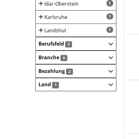
Idar-Oberstein
1
Karlsruhe
1
Landshut
1
Land
Berufsfeld
5
Branche
6
Bezahlung
2
Land
1
LA-R