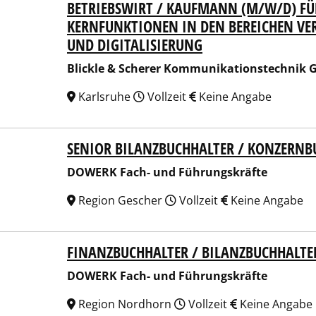
BETRIEBSWIRT / KAUFMANN (M/W/D) F
kle & Scherer Kommunikationstechnik GmbH & Co KG
KERNFUNKTIONEN IN DEN BEREICHEN VE
UND DIGITALISIERUNG
Blickle & Scherer Kommunikationstechnik
Karlsruhe
Vollzeit
Keine Angabe
SENIOR BILANZBUCHHALTER / KONZERNB
RK Fach- und Führungskräfte
DOWERK Fach- und Führungskräfte
Region Gescher
Vollzeit
Keine Angabe
FINANZBUCHHALTER / BILANZBUCHHALTE
RK Fach- und Führungskräfte
DOWERK Fach- und Führungskräfte
Region Nordhorn
Vollzeit
Keine Angabe