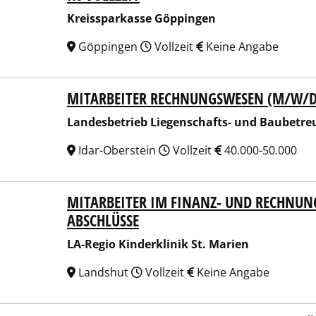
Kreissparkasse Göppingen
Göppingen
Vollzeit
Keine Angabe
MITARBEITER RECHNUNGSWESEN (M/W/D
esbetrieb Liegenschafts- und Baubetreuung (Landesbetrieb
Landesbetrieb Liegenschafts- und Baubetre
Idar-Oberstein
Vollzeit
40.000-50.000
MITARBEITER IM FINANZ- UND RECHNU
egio Kinderklinik St. Marien
ABSCHLÜSSE
LA-Regio Kinderklinik St. Marien
Landshut
Vollzeit
Keine Angabe