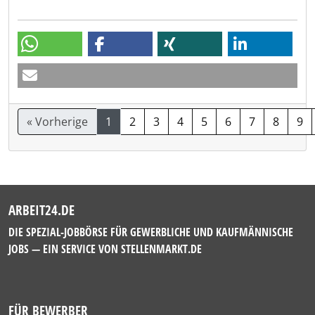
« Vorherige
1
2
3
4
5
6
7
8
9
ARBEIT24.DE
DIE SPEZIAL-JOBBÖRSE FÜR GEWERBLICHE UND KAUFMÄNNISCHE
JOBS — EIN SERVICE VON
STELLENMARKT.DE
FÜR BEWERBER